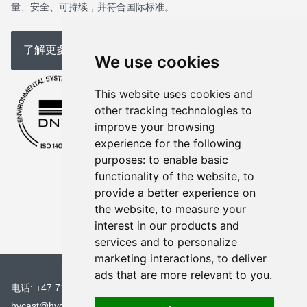
量、安全、可持续，并符合国际标准。
了解更多关于我们
We use cookies
This website uses cookies and
other tracking technologies to
improve your browsing
experience for the following
purposes:
to enable basic
functionality of the website
,
to
provide a better experience on
the website
,
to measure your
interest in our products and
services and to personalize
marketing interactions
,
to deliver
ads that are more relevant to you
.
电话: +47 71 69 38 00
hycast@hydro.com